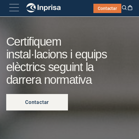
Skip
Contactar
to
content
Certifiquem
instal·lacions i equips
elèctrics seguint la
darrera normativa
Contactar