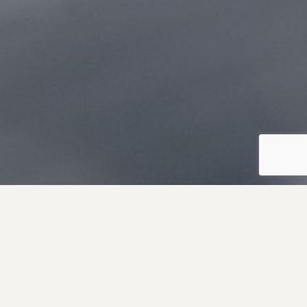
Equip certificat
Comptem amb equips