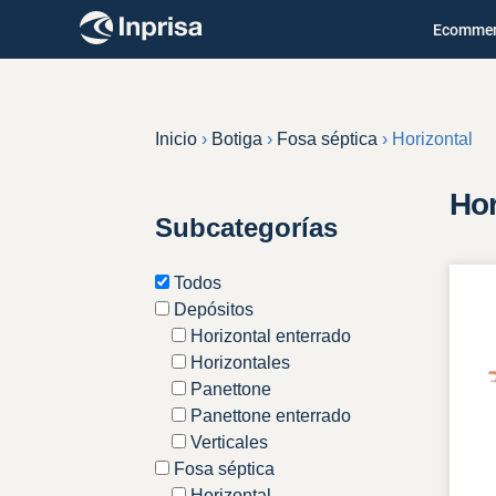
Skip
Ecomme
to
content
Inicio
›
Botiga
›
Fosa séptica
›
Horizontal
Hor
Subcategorías
Todos
Depósitos
Horizontal enterrado
Horizontales
Panettone
Panettone enterrado
Verticales
Fosa séptica
Horizontal