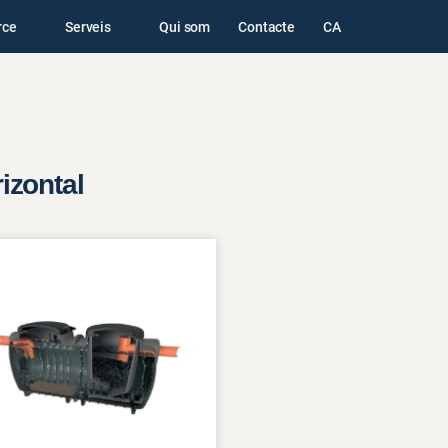
rce
Serveis
Qui som
Contacte
CA
izontal