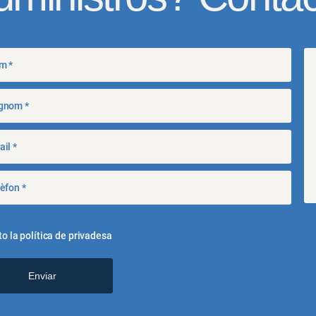
del
producte
to la
política de privadesa