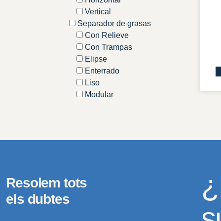
Vertical
Separador de grasas
Con Relieve
Con Trampas
Elipse
Enterrado
Liso
Modular
¿
Resolem tots
els dubtes
s