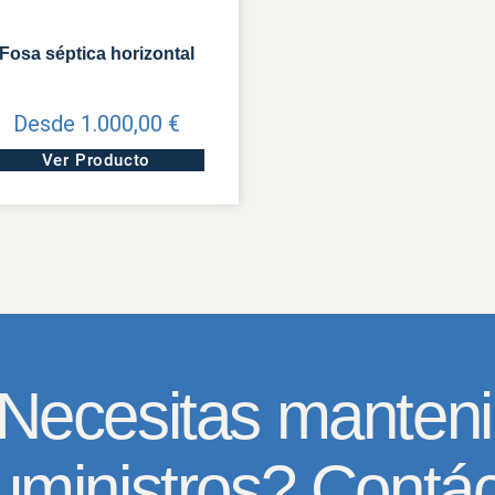
Fosa séptica horizontal
Desde
1.000,00
€
Aquest
Ver Producto
producte
té
diverses
variants.
Les
opcions
es
poden
Necesitas manteni
triar
a
la
uministros? Contá
pàgina