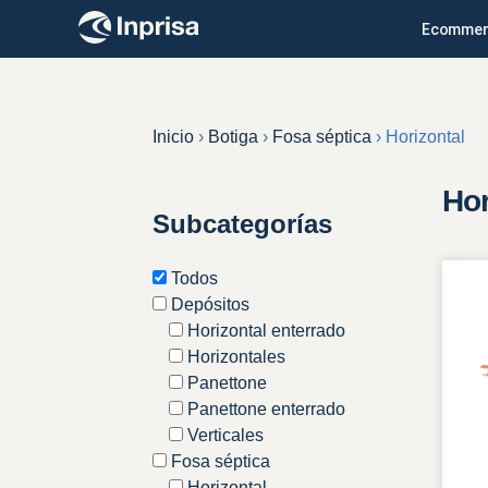
Skip
Ecommer
to
content
Inicio
›
Botiga
›
Fosa séptica
›
Horizontal
Hor
Subcategorías
Todos
Depósitos
Horizontal enterrado
Horizontales
Panettone
Panettone enterrado
Verticales
Fosa séptica
Horizontal