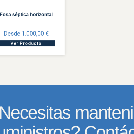
Fosa séptica horizontal
Desde
1.000,00
€
Aquest
Ver Producto
producte
té
diverses
variants.
Les
opcions
es
poden
Necesitas manteni
triar
a
la
uministros? Contá
pàgina