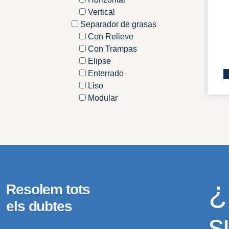
Vertical
Separador de grasas
Con Relieve
Con Trampas
Elipse
Enterrado
Liso
Modular
¿
Resolem tots
els dubtes
s