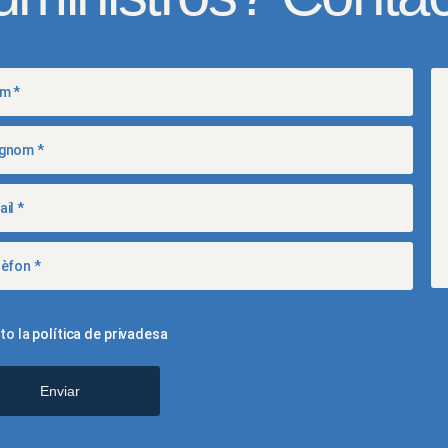
del
producte
to la
política de privadesa