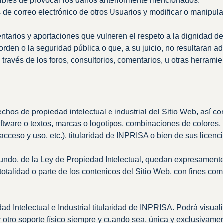
ptibles de provocar los daños anteriormente mencionados.
tas de correo electrónico de otros Usuarios y modificar o manipul
tarios y aportaciones que vulneren el respeto a la dignidad de 
el orden o la seguridad pública o que, a su juicio, no resultara
través de los foros, consultorios, comentarios, u otras herramie
echos de propiedad intelectual e industrial del Sitio Web, así c
software o textos, marcas o logotipos, combinaciones de colores,
ceso y uso, etc.), titularidad de INPRISA o bien de sus licenc
segundo, de la Ley de Propiedad Intelectual, quedan expresamente
totalidad o parte de los contenidos del Sitio Web, con fines com
Intelectual e Industrial titularidad de INPRISA. Podrá visualiz
 otro soporte físico siempre y cuando sea, única y exclusivamen