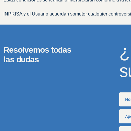
INPRISA y el Usuario acuerdan someter cualquier controversia
¿
Resolvemos todas
las dudas
s