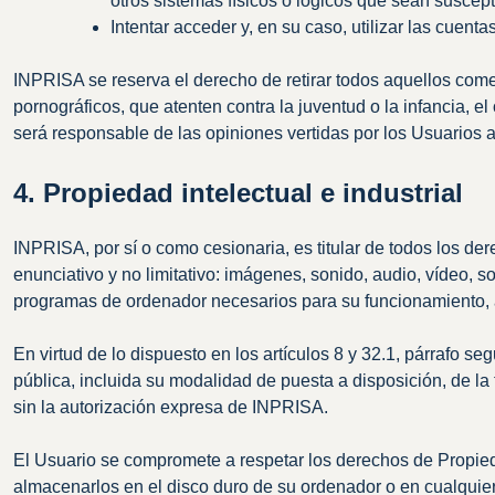
otros sistemas físicos o lógicos que sean susce
Intentar acceder y, en su caso, utilizar las cuen
INPRISA se reserva el derecho de retirar todos aquellos comen
pornográficos, que atenten contra la juventud o la infancia, 
será responsable de las opiniones vertidas por los Usuarios a 
4. Propiedad intelectual e industrial
INPRISA, por sí o como cesionaria, es titular de todos los der
enunciativo y no limitativo: imágenes, sonido, audio, vídeo, 
programas de ordenador necesarios para su funcionamiento, ac
En virtud de lo dispuesto en los artículos 8 y 32.1, párrafo 
pública, incluida su modalidad de puesta a disposición, de la 
sin la autorización expresa de INPRISA.
El Usuario se compromete a respetar los derechos de Propiedad 
almacenarlos en el disco duro de su ordenador o en cualquier