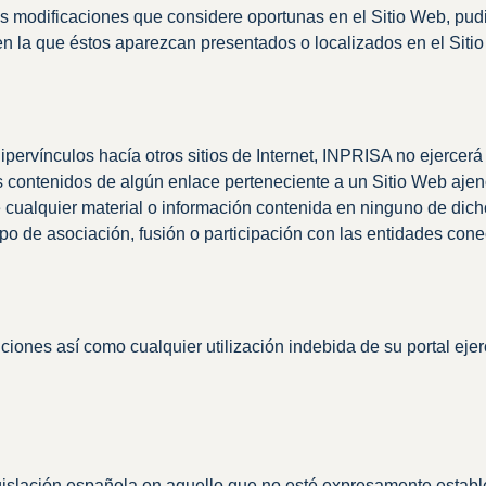
as modificaciones que considere oportunas en el Sitio Web, pudi
en la que éstos aparezcan presentados o localizados en el Siti
pervínculos hacía otros sitios de Internet, INPRISA no ejercerá 
ntenidos de algún enlace perteneciente a un Sitio Web ajeno, ni
e cualquier material o información contenida en ninguno de dicho
po de asociación, fusión o participación con las entidades con
iones así como cualquier utilización indebida de su portal eje
egislación española en aquello que no esté expresamente establ