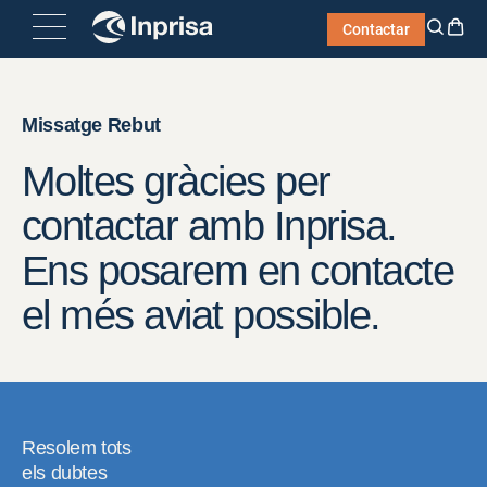
Skip
Contactar
to
content
Missatge Rebut
Moltes gràcies per
contactar amb Inprisa.
Ens posarem en contacte
el més aviat possible.
Resolem tots
els dubtes