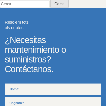
Cerca:
Resolem tots
els dubtes
¿Necesitas
mantenimiento o
suministros?
Contáctanos.