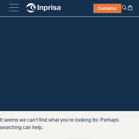
Skip
Contactar
to
content
Nothing
Found
It seems we can’t find what you’re looking for. Perhaps
searching can help.