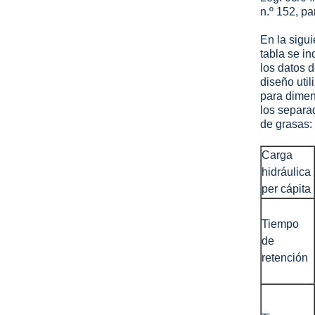
n.º 152, pa
En la sigui
tabla se in
los datos 
diseño util
para dimen
los separa
de grasas:
Carga
hidráulica
per cápita
Tiempo
de
retención