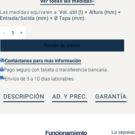
Ver todas las medidas
SGL300
218×970×770/700×100
Las medidas equivalen a:
Vol. útil (l) × Altura (mm) ×
330.00€
Entrada/Salida (mm) × Ø Tapa (mm).
quantité
-
+
de
Separador
Ajouter au panier
de
grasas
Contáctanos para más información
de
Pago seguro con tarjeta o transferencia bancaria.
superficie
Envíos de 3 a 10 días laborables.
depósito
liso
DESCRIPCIÓN
AD. Y PREC.
GARANTÍA
Funcionamiento
La separac