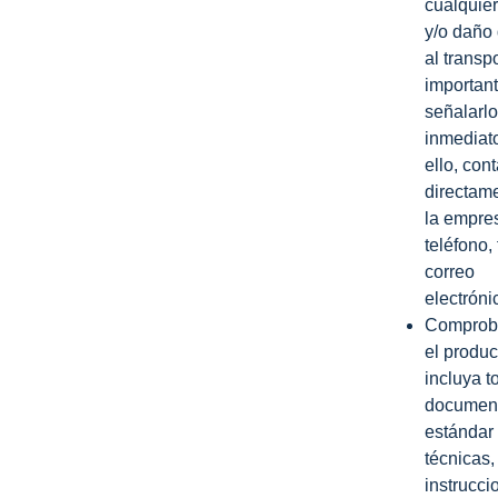
cualquier
y/o daño
al transp
importan
señalarlo
inmediat
ello, cont
directam
la empre
teléfono, 
correo
electróni
Comprob
el produc
incluya t
documen
estándar 
técnicas,
instrucci