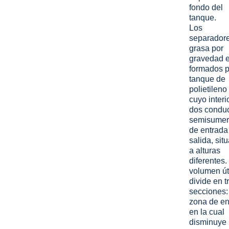
fondo del
tanque.
Los
separador
grasa por
gravedad 
formados p
tanque de
polietileno
cuyo interi
dos condu
semisumer
de entrada
salida, sit
a alturas
diferentes.
volumen út
divide en t
secciones:
zona de en
en la cual
disminuye 