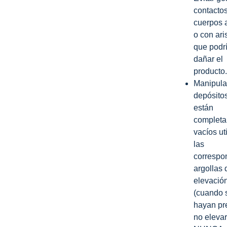
contacto
cuerpos a
o con ari
que podr
dañar el
producto.
Manipula
depósitos
están
complet
vacíos ut
las
correspo
argollas 
elevació
(cuando 
hayan pre
no elevar