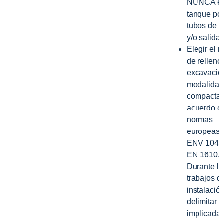
NUNCA e
tanque po
tubos de
y/o salida
Elegir el
de rellen
excavació
modalida
compacta
acuerdo 
normas
europeas
ENV 1046
EN 1610.
Durante 
trabajos 
instalaci
delimitar
implicad