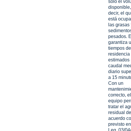
solo el vo
disponible,
decir, el q
está ocupa
las grasas 
sedimento
pesados. E
garantiza 
tiempos de
residencia
estimados 
caudal me
diario supe
a 15 minut
Con un
mantenimi
correcto, el
equipo per
tratar el a
residual d
acuerdo co
previsto en
Leg. 03/04