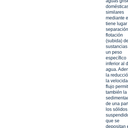
aguas gris
doméstica
similares
mediante e
tiene lugar
separación
flotación
(subida) de
sustancias
un peso
específico
inferior al 
agua. Ade
la reducci
la velocid
flujo permi
también la
sedimenta
de una par
los sólidos
suspendid
que se
depositan 