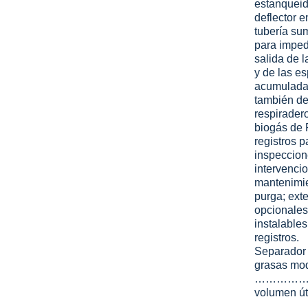
estanqueid
deflector e
tubería su
para impedi
salida de 
y de las e
acumulada
también d
respirader
biogás de 
registros p
inspeccion
intervenci
mantenimie
purga; ext
opcionales
instalables
registros.
Separador
grasas mo
…………
volumen út
………………