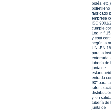
bidés, etc.)
polietileno
fabricado 
empresa ce
ISO 9001/
cumple con
Leg. n.º 1
y está cert
según la n
UNI-EN 18
para la ins
enterrada,
tubería de
junta de
estanquei
entrada co
90° para la
ralentizaci
distribución
y, en salid
tubería de
junta de