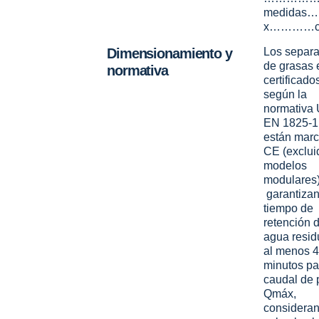
medida
x…………
Dimensionamiento y
Los separ
de grasas 
normativa
certificado
según la
normativa 
EN 1825-1
están mar
CE (exclui
modelos
modulares)
garantizan
tiempo de
retención d
agua resid
al menos 4
minutos pa
caudal de 
Qmáx,
considera