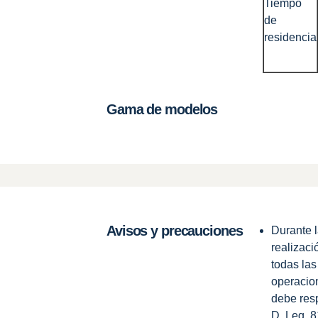
Tiempo
de
residencia
Gama de modelos
Avisos y precauciones
Durante 
realizaci
todas las
operacio
debe resp
D. Leg. 