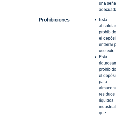
una seña
adecuad
Prohibiciones
Está
absoluta
prohibido
el depósi
enterrar 
uso exter
Está
rigurosa
prohibido
el depósi
para
almacen
residuos 
líquidos
industria
que