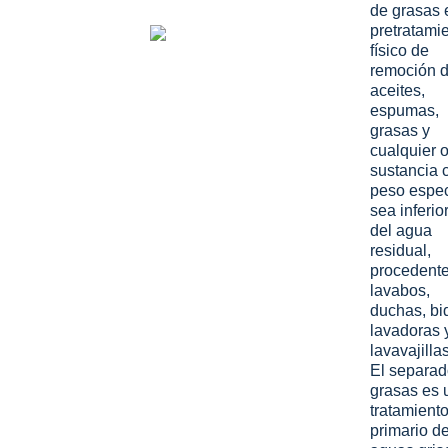
de grasas 
pretratami
físico de
remoción 
aceites,
espumas,
grasas y
cualquier o
sustancia 
peso espec
sea inferior
del agua
residual,
procedent
lavabos,
duchas, bi
lavadoras 
lavavajillas
El separad
grasas es 
tratamient
primario de