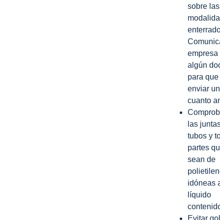
sobre las
modalida
enterrado,
Comunica
empresa s
algún do
para que
enviar u
cuanto an
Comprob
las juntas
tubos y t
partes q
sean de
polietile
idóneas 
líquido
contenid
Evitar go