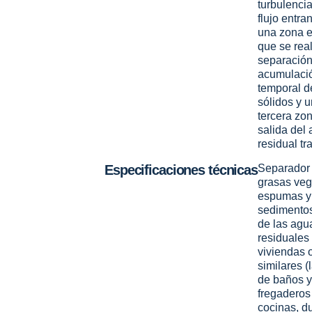
turbulencia
flujo entran
una zona e
que se real
separación
acumulaci
temporal d
sólidos y 
tercera zo
salida del
residual tr
Especificaciones técnicas
Separador
grasas veg
espumas y
sedimento
de las agu
residuales
viviendas 
similares 
de baños y
fregaderos
cocinas, d