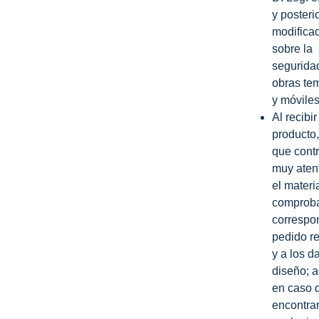
y posteri
modifica
sobre la
segurida
obras te
y móviles
Al recibir
producto
que contr
muy aten
el materi
comproba
correspo
pedido r
y a los d
diseño; 
en caso 
encontra