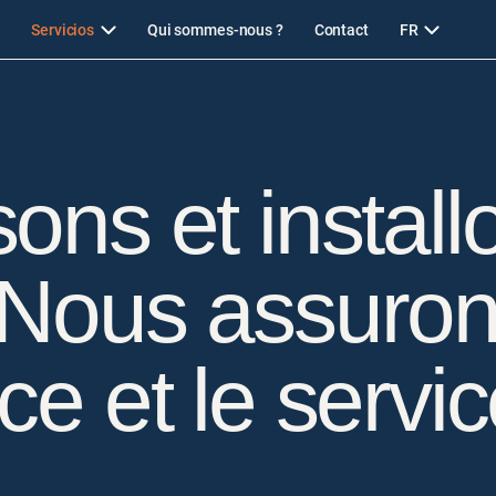
Servicios
Qui sommes-nous ?
Contact
FR
ons et install
 Nous assuron
ce et le servi
.