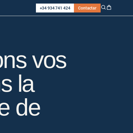
+34 934 741 424
Contactar
ons vos
s la
ce de