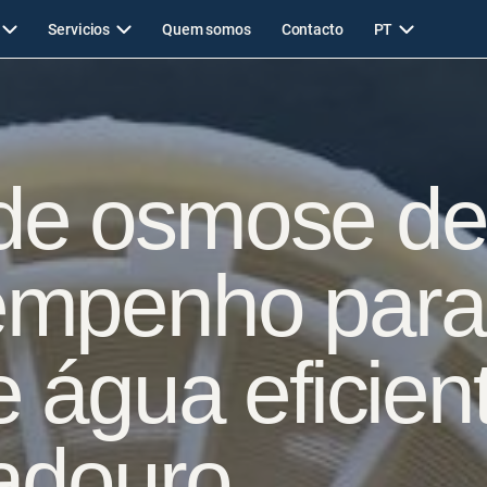
Servicios
Quem somos
Contacto
PT
de osmose de
empenho par
 água eficien
adouro.