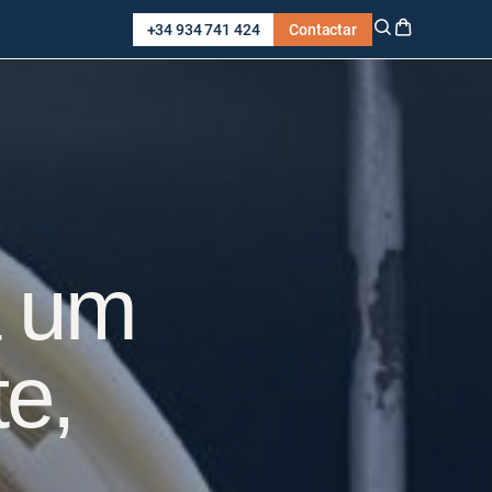
+34 934 741 424
Contactar
a um
te,